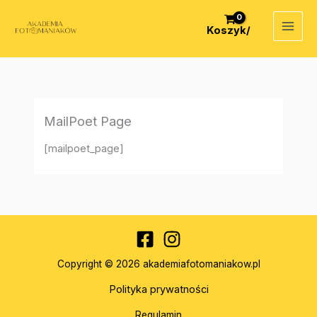
Przejdź
do
Koszyk/
treści
MailPoet Page
[mailpoet_page]
Copyright © 2026 akademiafotomaniakow.pl
Polityka prywatności
Regulamin