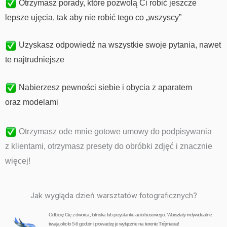
Otrzymasz porady, które pozwolą Ci robić jeszcze
lepsze ujęcia, tak aby nie robić tego co „wszyscy”
Uzyskasz odpowiedź na wszystkie swoje pytania, nawet
te najtrudniejsze
Nabierzesz pewności siebie i obycia z aparatem
oraz modelami
Otrzymasz ode mnie gotowe umowy do podpisywania
z klientami, otrzymasz presety do obróbki zdjęć i znacznie
więcej!
Jak wygląda dzień warsztatów fotograficznych?
Odbiorę Cię z dworca, lotniska lub przystanku autobusowego.
Warsztaty indywidualne
trwają około 5-6 godzin i prowadzę je wyłącznie na terenie Trójmiasta!