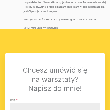
do października. Nawet kilka razy, jeśli masz ochotę. Mam wesela w całej
Polsce. W prywatnej grupie ogłaszam gdzie mam wesele i zgłaszasz się,
jeśli Ci pasuje termin i miejsce!
Masz pytania? Pisz śmiało tutaj lub na ig: www.instagram.com/mateusz_strelau
MAIL: mateusz.s@hotmail.com
Chcesz umówić się
na warsztaty?
Napisz do mnie!
Imię
*