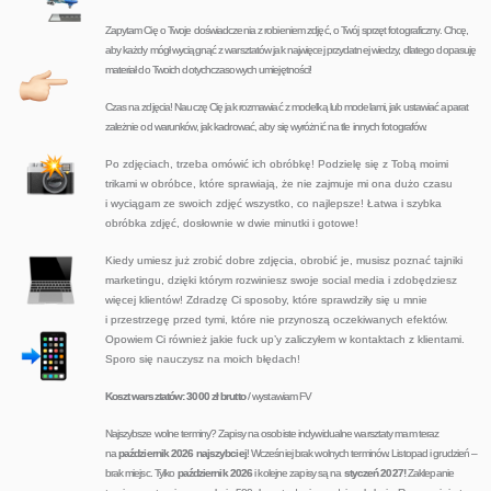
Zapytam Cię o Twoje doświadczenia z robieniem zdjęć, o Twój sprzęt fotograficzny. Chcę,
aby każdy mógł wyciągnąć z warsztatów jak najwięcej przydatnej wiedzy, dlatego dopasuję
materiał do Twoich dotychczasowych umiejętności!
Czas na zdjęcia! Nauczę Cię jak rozmawiać z modelką lub modelami, jak ustawiać aparat
zależnie od warunków, jak kadrować, aby się wyróżnić na tle innych fotografów.
Po zdjęciach, trzeba omówić ich obróbkę! Podzielę się z Tobą moimi
trikami w obróbce, które sprawiają, że nie zajmuje mi ona dużo czasu
i wyciągam ze swoich zdjęć wszystko, co najlepsze! Łatwa i szybka
obróbka zdjęć, dosłownie w dwie minutki i gotowe!
Kiedy umiesz już zrobić dobre zdjęcia, obrobić je, musisz poznać tajniki
marketingu, dzięki którym rozwiniesz swoje social media
i zdobędziesz
więcej klientów! Zdradzę Ci sposoby, które sprawdziły się u mnie
i przestrzegę przed tymi, które nie przynoszą oczekiwanych efektów.
Opowiem Ci również jakie fuck up’y zaliczyłem w kontaktach z klientami.
Sporo się nauczysz na moich błędach!
Koszt warsztatów: 3000 zł brutto
/ wystawiam FV
Najszybsze wolne terminy? Zapisy na osobiste indywidualne warsztaty mam teraz
na
październik 2026 najszybciej
! Wcześniej brak wolnych terminów. Listopad i grudzień –
brak miejsc. Tylko
październik 2026
i kolejne zapisy są na
styczeń 2027!
Zaklepanie