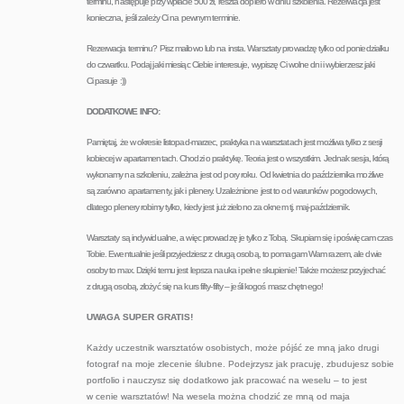
terminu, następuje przy wpłacie 500 zł, reszta dopiero w dniu szkolenia. Rezerwacja jest
konieczna, jeśli zależy Ci na pewnym terminie.
Rezerwacja terminu? Pisz mailowo lub na insta. Warsztaty prowadzę tylko od poniedziałku
do czwartku. Podaj jaki miesiąc Ciebie interesuje, wypiszę Ci wolne dni i wybierzesz jaki
Ci pasuje :))
DODATKOWE INFO:
Pamiętaj, że w okresie listopad-marzec, praktyka na warsztatach jest możliwa tylko z sesji
kobiecej w apartamentach. Chodzi o praktykę. Teoria jest o wszystkim. Jednak sesja, którą
wykonamy na szkoleniu, zależna jest od pory roku. Od kwietnia do października możliwe
są zarówno apartamenty, jak i plenery. Uzależnione jest to od warunków pogodowych,
dlatego plenery robimy tylko, kiedy jest już zielono za oknem tj. maj-październik.
Warsztaty są indywidualne, a więc prowadzę je tylko z Tobą. Skupiam się i poświęcam czas
Tobie. Ewentualnie jeśli przyjedziesz z drugą osobą, to pomagam Wam razem, ale dwie
osoby to max. Dzięki temu jest lepsza nauka i pełne skupienie! Także możesz przyjechać
z drugą osobą, złożyć się na kurs fifty-fifty – jeśli kogoś masz chętnego!
UWAGA SUPER GRATIS!
Każdy uczestnik warsztatów osobistych, może pójść ze mną jako drugi
fotograf na moje zlecenie ślubne. Podejrzysz jak pracuję, zbudujesz sobie
portfolio i nauczysz się dodatkowo jak pracować na weselu – to jest
w cenie warsztatów! Na wesela można chodzić ze mną od maja