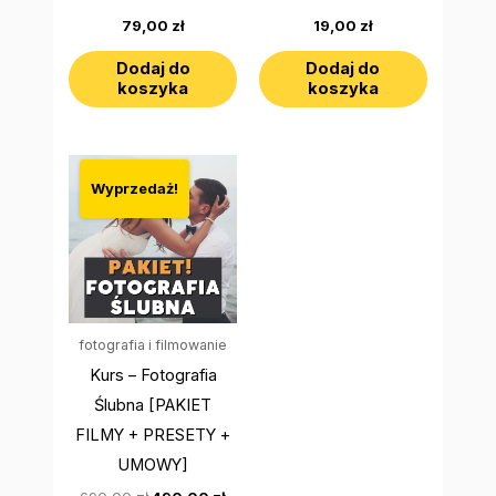
79,00
zł
19,00
zł
Dodaj do
Dodaj do
koszyka
koszyka
Pierwotna
Aktualna
cena
cena
Wyprzedaż!
wynosiła:
wynosi:
690,00 zł.
490,00 zł.
fotografia i filmowanie
Kurs – Fotografia
Ślubna [PAKIET
FILMY + PRESETY +
UMOWY]