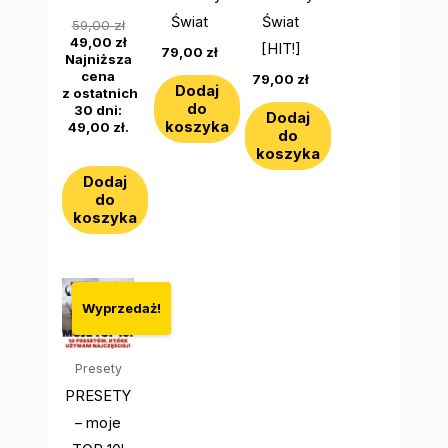
Świat
Świat
59,00
zł
49,00
zł
[HIT!]
79,00
zł
Najniższa
cena
79,00
zł
Dodaj
z ostatnich
do
30 dni:
Dodaj
koszyka
49,00
zł
.
do
koszyka
Dodaj
do
koszyka
Pierwotna
Aktualna
cena
cena
Wyprzedaż!
wynosiła:
wynosi:
99,00 zł.
79,00 zł.
Presety
PRESETY
– moje