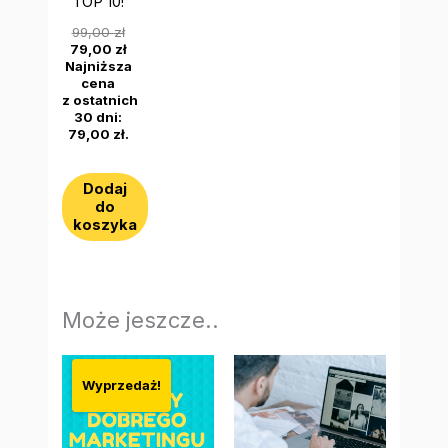
TOP 10!
99,00
zł
79,00
zł
Najniższa
cena
z ostatnich
30 dni:
79,00
zł
.
Dodaj
do
koszyka
Może jeszcze..
Pierwotna
Aktualna
cena
cena
Wyprzedaż!
wynosiła:
wynosi:
290,00 zł.
199,00 zł.