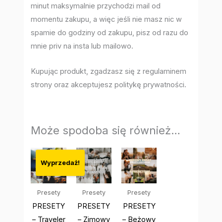
minut maksymalnie przychodzi mail od
momentu zakupu, a więc jeśli nie masz nic w
spamie do godziny od zakupu, pisz od razu do
mnie priv na insta lub mailowo.
Kupując produkt, zgadzasz się z regulaminem
strony oraz akceptujesz politykę prywatności.
Może spodoba się również…
Pierwotna
Aktualna
cena
cena
Wyprzedaż!
wynosiła:
wynosi:
59,00 zł.
49,00 zł.
Presety
Presety
Presety
PRESETY
PRESETY
PRESETY
– Traveler
– Zimowy
– Beżowy