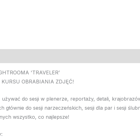
IGHTROOMA 'TRAVELER’
Z KURSU OBRABIANIA ZDJĘĆ!
z używać do sesji w plenerze, reportaży, detali, krajobrazów
 głównie do sesji narzeczeńskich, sesji dla par i sesji ślu
ych wszystko, co najlepsze!
: