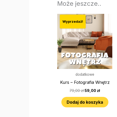
Może jeszcze..
Pierwotna
Aktualn
cena
cena
Wyprzedaż!
wynosiła:
wynosi:
79,00 zł.
59,00 zł.
dodatkowe
Kurs – Fotografia Wnętrz
79,00
zł
59,00
zł
Dodaj do koszyka