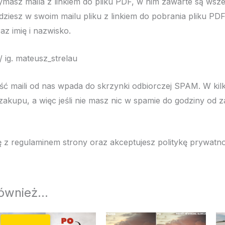
masz maila z linkiem do pliku PDF, w nim zawarte są wszel
jdziesz w swoim mailu pliku z linkiem do pobrania pliku PD
z imię i nazwisko.
 ig. mateusz_strelau
aili od nas wpada do skrzynki odbiorczej SPAM. W kilk
akupu, a więc jeśli nie masz nic w spamie do godziny od z
ę z regulaminem strony oraz akceptujesz politykę prywatno
również…
Pierwotna
Aktualna