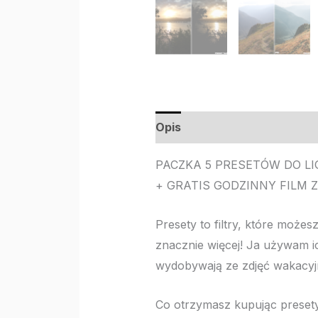
Opis
PACZKA 5 PRESETÓW DO L
+ GRATIS GODZINNY FILM 
Presety to filtry, które możes
znacznie więcej! Ja używam ich
wydobywają ze zdjęć wakacyjn
Co otrzymasz kupując presety