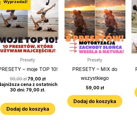
cena
cena
Wyprzedaż!
wynosiła:
wynosi:
99,00 zł.
79,00 zł.
Presety
Presety
PRESETY – moje TOP 10!
PRESETY – MIX do
wszystkiego
99,00
zł
79,00
zł
Najniższa cena z ostatnich
59,00
zł
30 dni:
79,00
zł
.
Dodaj do koszyka
Dodaj do koszyka