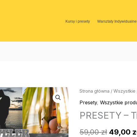
Kursy i presety
Warsztaty Indywidualne
ilość
Strona główna
/
Wszystkie 
Pierwo
PRESETY
Presety
,
Wszystkie prod
cena
-
PRESETY – T
Traveler
wynosił
59,00
zł
49,00
z
59,00 zł