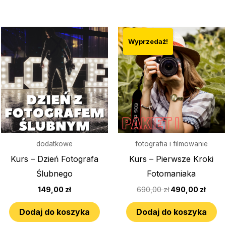
a
Pierwotna
Aktu
cena
cena
Wyprzedaż!
wynosiła:
wyno
690,00 zł.
490,0
dodatkowe
fotografia i filmowanie
Kurs – Dzień Fotografa
Kurs – Pierwsze Kroki
Ślubnego
Fotomaniaka
149,00
zł
690,00
zł
490,00
zł
Dodaj do koszyka
Dodaj do koszyka