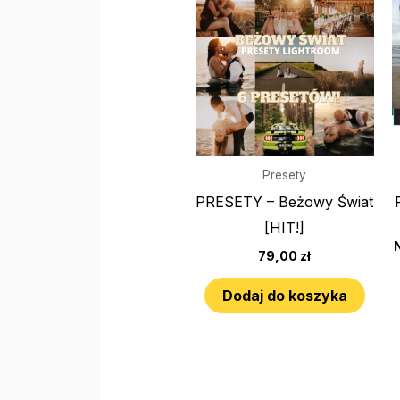
Presety
PRESETY – Beżowy Świat
[HIT!]
79,00
zł
Dodaj do koszyka