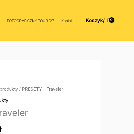
Koszyk/
FOTOGRAFICZNY TOUR ’27
Kontakt
produkty
/ PRESETY – Traveler
tna
Aktualna
ukty
cena
raveler
a:
wynosi:
ł
.
49,00 zł.