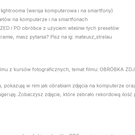
lightrooma (wersja komputerowa i na smartfony)
resetów na komputerze i na smartfonach
ZED i PO obróbce z użyciem właśnie tych presetów
ramie, masz pytania? Pisz na ig: mateusz_strelau
filmu z kursów fotograficznych, temat filmu: OBRÓBKA ZD
u, pokazuję w nim jak obrabiam zdjęcia na komputerze oraz
geruję. Zobaczysz zdjęcie, które zebrało rekordową ilość 