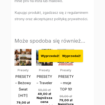
mnie priv na insta lub mailowo.
Kupując produkt, zgadzasz się z regulaminem
strony oraz akceptujesz politykę prywatności.
Może spodoba się również…
Pierwotna
Aktualna
Pierwotna
Aktualna
cena
cena
cena
cena
Wyprzedaż!
Wyprzedaż!
wynosiła:
wynosi:
wynosiła:
wynosi:
59,00 zł.
49,00 zł.
99,00 zł.
79,00 zł.
Presety
Presety
Presety
PRESETY
PRESETY
PRESETY
– Beżowy
– Traveler
– moje
Świat
TOP 10!
59,00
zł
49,00
zł
[HIT!]
99,00
zł
Najniższa
79,00
zł
cena
79,00
zł
Najniższa