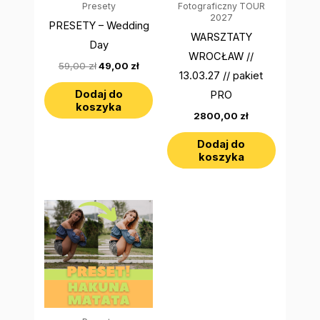
Presety
Fotograficzny TOUR
2027
PRESETY – Wedding
WARSZTATY
Day
WROCŁAW //
59,00
zł
49,00
zł
13.03.27 // pakiet
Dodaj do
PRO
koszyka
2800,00
zł
Dodaj do
koszyka