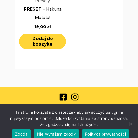
Presety
PRESET – Hakuna
Matata!
19,00
zł
Dodaj do
koszyka
Copyright © 2026 akademiafotomaniakow.pl
Ta strona korzysta z ciasteczek aby świadczyć usługi na
najwyższym poziomie. Dalsze korzystanie ze strony oznacza,
Polityka prywatności
że zgadzasz się na ich użycie.
Regulamin
Zgoda
Nie wyrażam zgody
Polityka prywatności