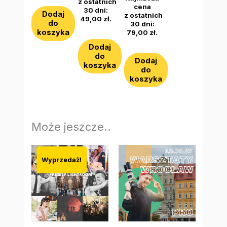
z ostatnich
cena
30 dni:
Dodaj
z ostatnich
49,00
zł
.
do
30 dni:
koszyka
79,00
zł
.
Dodaj
do
Dodaj
koszyka
do
koszyka
Może jeszcze..
Pierwotna
Aktualna
cena
cena
Wyprzedaż!
wynosiła:
wynosi:
59,00 zł.
49,00 zł.